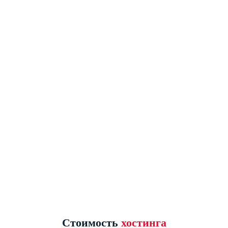
КРУГЛОСУТОЧНЫЙ
МОНИТОРИНГ
Мы осуществляем круглосуточный
мониторинг наших серверов. Служба
тех. поддержки также готова решить
Ваши задачи круглосуточно, через
систему тикетов.
Стоимость
хостинга