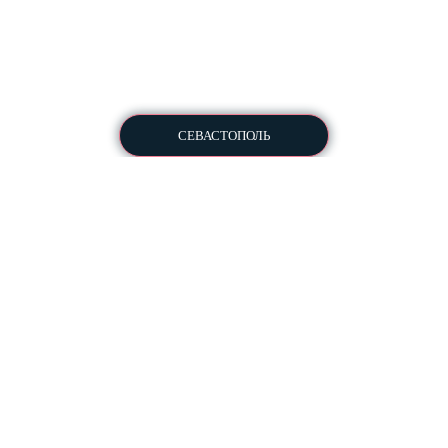
Copyright © 2013-2026
All Rights Reserved
СЕВАСТОПОЛЬ
Пользовательское соглашение
Политика конфиденциальности
Для ознакомления перед
отправкой КП в студию
Разработка ПО
Информация:
Заказать документы
Франшиза веб-студии
Вакансии
Блог
Методы оплаты
Условия сотрудничества